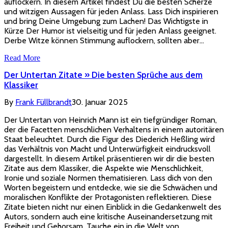
auflockern. In diesem Artikel findest Du die besten Scherze
und witzigen Aussagen für jeden Anlass. Lass Dich inspirieren
und bring Deine Umgebung zum Lachen! Das Wichtigste in
Kürze Der Humor ist vielseitig und für jeden Anlass geeignet.
Derbe Witze können Stimmung auflockern, sollten aber…
Read More
Der Untertan Zitate » Die besten Sprüche aus dem
Klassiker
By
Frank Füllbrandt
30. Januar 2025
Der Untertan von Heinrich Mann ist ein tiefgründiger Roman,
der die Facetten menschlichen Verhaltens in einem autoritären
Staat beleuchtet. Durch die Figur des Diederich Heßling wird
das Verhältnis von Macht und Unterwürfigkeit eindrucksvoll
dargestellt. In diesem Artikel präsentieren wir dir die besten
Zitate aus dem Klassiker, die Aspekte wie Menschlichkeit,
Ironie und soziale Normen thematisieren. Lass dich von den
Worten begeistern und entdecke, wie sie die Schwächen und
moralischen Konflikte der Protagonisten reflektieren. Diese
Zitate bieten nicht nur einen Einblick in die Gedankenwelt des
Autors, sondern auch eine kritische Auseinandersetzung mit
Freiheit und Gehorsam. Tauche ein in die Welt von…