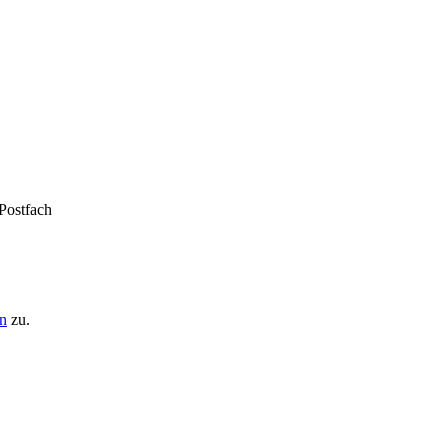
 Postfach
n
zu.