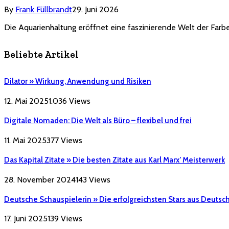
By
Frank Füllbrandt
29. Juni 2026
Die Aquarienhaltung eröffnet eine faszinierende Welt der Farb
Beliebte Artikel
Dilator » Wirkung, Anwendung und Risiken
12. Mai 2025
1.036
Views
Digitale Nomaden: Die Welt als Büro – flexibel und frei
11. Mai 2025
377
Views
Das Kapital Zitate » Die besten Zitate aus Karl Marx’ Meisterwerk
28. November 2024
143
Views
Deutsche Schauspielerin » Die erfolgreichsten Stars aus Deutsc
17. Juni 2025
139
Views