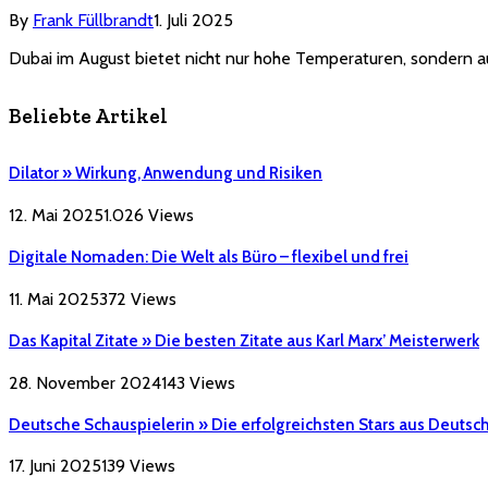
By
Frank Füllbrandt
1. Juli 2025
Dubai im August bietet nicht nur hohe Temperaturen, sondern au
Beliebte Artikel
Dilator » Wirkung, Anwendung und Risiken
12. Mai 2025
1.026
Views
Digitale Nomaden: Die Welt als Büro – flexibel und frei
11. Mai 2025
372
Views
Das Kapital Zitate » Die besten Zitate aus Karl Marx’ Meisterwerk
28. November 2024
143
Views
Deutsche Schauspielerin » Die erfolgreichsten Stars aus Deutsc
17. Juni 2025
139
Views