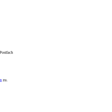
 Postfach
n
zu.