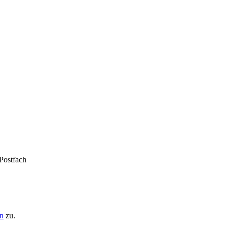
 Postfach
n
zu.