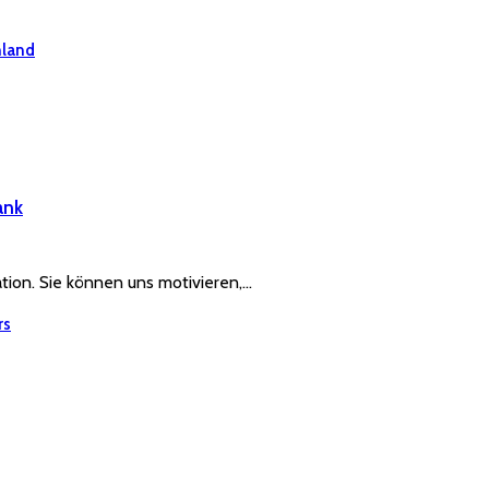
hland
ank
ration. Sie können uns motivieren,…
rs