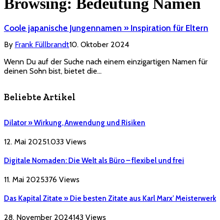
Browsing:
Bedeutung Namen
Coole japanische Jungennamen » Inspiration für Eltern
By
Frank Füllbrandt
10. Oktober 2024
Wenn Du auf der Suche nach einem einzigartigen Namen für
deinen Sohn bist, bietet die…
Beliebte Artikel
Dilator » Wirkung, Anwendung und Risiken
12. Mai 2025
1.033
Views
Digitale Nomaden: Die Welt als Büro – flexibel und frei
11. Mai 2025
376
Views
Das Kapital Zitate » Die besten Zitate aus Karl Marx’ Meisterwerk
28. November 2024
143
Views