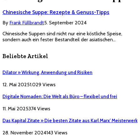
Chinesische Suppe: Rezepte & Genuss-Tipps
By
Frank Füllbrandt
5. September 2024
Chinesische Suppen sind nicht nur eine köstliche Speise,
sondern auch ein fester Bestandteil der asiatischen…
Beliebte Artikel
Dilator » Wirkung, Anwendung und Risiken
12. Mai 2025
1.029
Views
Digitale Nomaden: Die Welt als Büro – flexibel und frei
11. Mai 2025
374
Views
Das Kapital Zitate » Die besten Zitate aus Karl Marx’ Meisterwerk
28. November 2024
143
Views