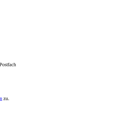
 Postfach
n
zu.