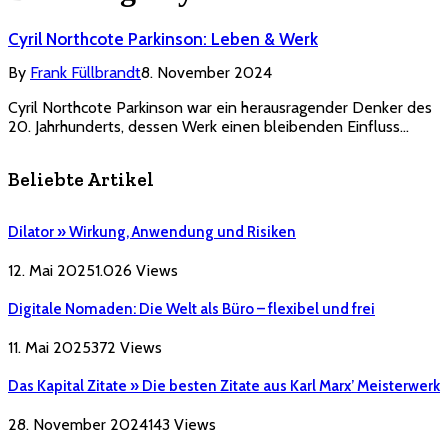
Cyril Northcote Parkinson: Leben & Werk
By
Frank Füllbrandt
8. November 2024
Cyril Northcote Parkinson war ein herausragender Denker des
20. Jahrhunderts, dessen Werk einen bleibenden Einfluss…
Beliebte Artikel
Dilator » Wirkung, Anwendung und Risiken
12. Mai 2025
1.026
Views
Digitale Nomaden: Die Welt als Büro – flexibel und frei
11. Mai 2025
372
Views
Das Kapital Zitate » Die besten Zitate aus Karl Marx’ Meisterwerk
28. November 2024
143
Views