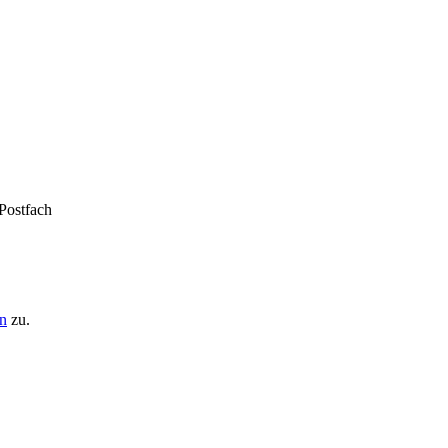
 Postfach
n
zu.