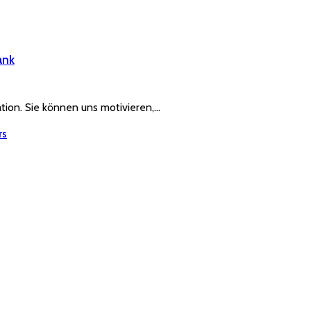
ank
ration. Sie können uns motivieren,…
rs