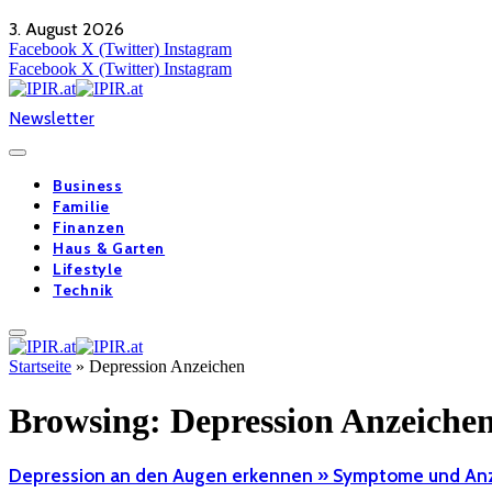
3. August 2026
Facebook
X (Twitter)
Instagram
Facebook
X (Twitter)
Instagram
Newsletter
Business
Familie
Finanzen
Haus & Garten
Lifestyle
Technik
Startseite
»
Depression Anzeichen
Browsing:
Depression Anzeiche
Depression an den Augen erkennen » Symptome und An