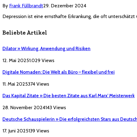
By
Frank Füllbrandt
29. Dezember 2024
Depression ist eine ernsthafte Erkrankung, die oft unterschätz
Beliebte Artikel
Dilator » Wirkung, Anwendung und Risiken
12. Mai 2025
1.029
Views
Digitale Nomaden: Die Welt als Büro – flexibel und frei
11. Mai 2025
374
Views
Das Kapital Zitate » Die besten Zitate aus Karl Marx’ Meisterwerk
28. November 2024
143
Views
Deutsche Schauspielerin » Die erfolgreichsten Stars aus Deutsc
17. Juni 2025
139
Views