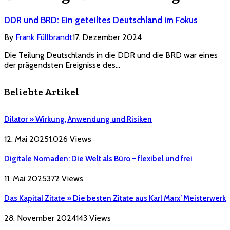
DDR und BRD: Ein geteiltes Deutschland im Fokus
By
Frank Füllbrandt
17. Dezember 2024
Die Teilung Deutschlands in die DDR und die BRD war eines
der prägendsten Ereignisse des…
Beliebte Artikel
Dilator » Wirkung, Anwendung und Risiken
12. Mai 2025
1.026
Views
Digitale Nomaden: Die Welt als Büro – flexibel und frei
11. Mai 2025
372
Views
Das Kapital Zitate » Die besten Zitate aus Karl Marx’ Meisterwerk
28. November 2024
143
Views