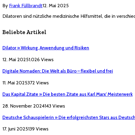
By
Frank Füllbrandt
12. Mai 2025
Dilatoren sind nützliche medizinische Hilfsmittel, die in vers
Beliebte Artikel
Dilator » Wirkung, Anwendung und Risiken
12. Mai 2025
1.026
Views
Digitale Nomaden: Die Welt als Büro – flexibel und frei
11. Mai 2025
372
Views
Das Kapital Zitate » Die besten Zitate aus Karl Marx’ Meisterwerk
28. November 2024
143
Views
Deutsche Schauspielerin » Die erfolgreichsten Stars aus Deutsc
17. Juni 2025
139
Views