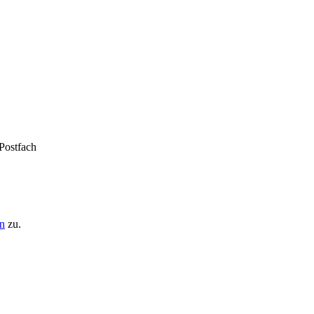
 Postfach
n
zu.