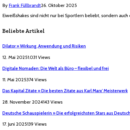
By
Frank Füllbrandt
26. Oktober 2025
Eiweißshakes sind nicht nur bei Sportlern beliebt, sondern auch
Beliebte Artikel
Dilator » Wirkung, Anwendung und Risiken
12. Mai 2025
1.031
Views
Digitale Nomaden: Die Welt als Büro – flexibel und frei
11. Mai 2025
374
Views
Das Kapital Zitate » Die besten Zitate aus Karl Marx’ Meisterwerk
28. November 2024
143
Views
Deutsche Schauspielerin » Die erfolgreichsten Stars aus Deutsc
17. Juni 2025
139
Views