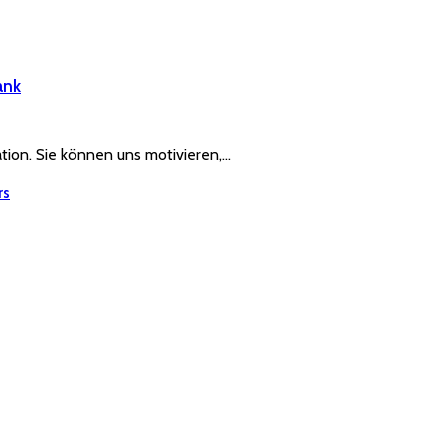
ank
ration. Sie können uns motivieren,…
rs