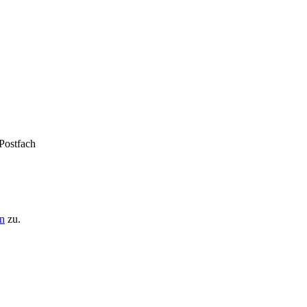
 Postfach
n
zu.