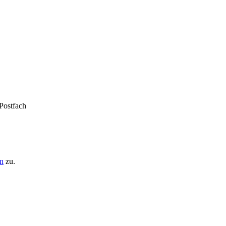
 Postfach
n
zu.