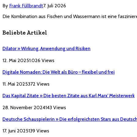
By
Frank Füllbrandt
7. Juli 2026
Die Kombination aus Fischen und Wassermann ist eine fasziniere
Beliebte Artikel
Dilator » Wirkung, Anwendung und Risiken
12. Mai 2025
1.026
Views
Digitale Nomaden: Die Welt als Büro – flexibel und frei
11. Mai 2025
372
Views
Das Kapital Zitate » Die besten Zitate aus Karl Marx’ Meisterwerk
28. November 2024
143
Views
Deutsche Schauspielerin » Die erfolgreichsten Stars aus Deutsc
17. Juni 2025
139
Views