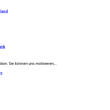
hland
ank
ration. Sie können uns motivieren,…
rs