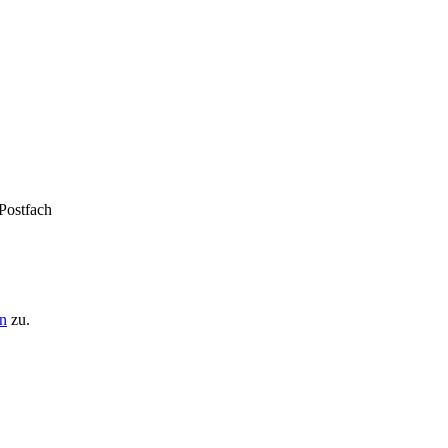
 Postfach
n
zu.