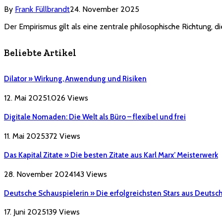
By
Frank Füllbrandt
24. November 2025
Der Empirismus gilt als eine zentrale philosophische Richtung, 
Beliebte Artikel
Dilator » Wirkung, Anwendung und Risiken
12. Mai 2025
1.026
Views
Digitale Nomaden: Die Welt als Büro – flexibel und frei
11. Mai 2025
372
Views
Das Kapital Zitate » Die besten Zitate aus Karl Marx’ Meisterwerk
28. November 2024
143
Views
Deutsche Schauspielerin » Die erfolgreichsten Stars aus Deutsc
17. Juni 2025
139
Views