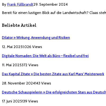
By
Frank Füllbrandt
29. September 2024
Bereit für einen lustigen Blick auf die Landwirtschaft? Claas steh
Beliebte Artikel
Dilator » Wirkung, Anwendung und Risiken
12. Mai 2025
1.026
Views
Digitale Nomaden: Die Welt als Büro – flexibel und frei
11. Mai 2025
372
Views
Das Kapital Zitate » Die besten Zitate aus Karl Marx’ Meisterwerk
28. November 2024
143
Views
Deutsche Schauspielerin » Die erfolgreichsten Stars aus Deutsc
17. Juni 2025
139
Views