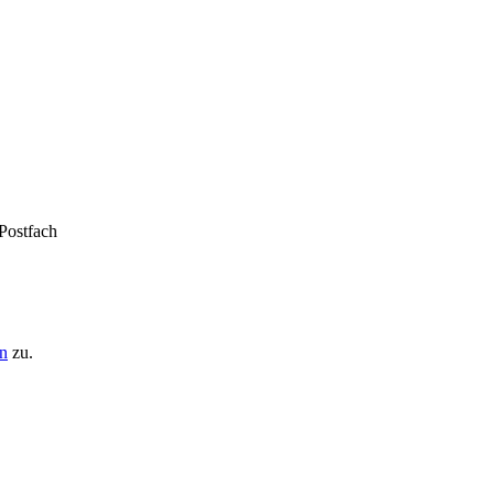
 Postfach
n
zu.