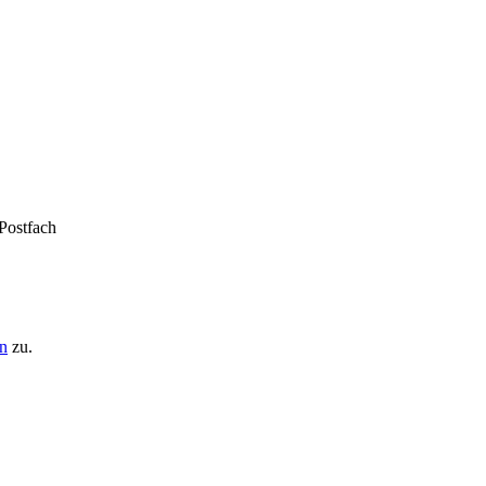
 Postfach
n
zu.