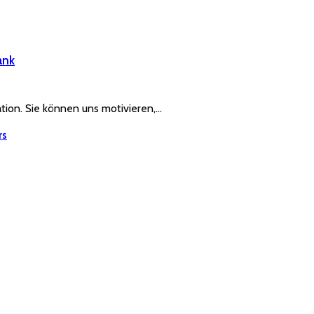
ank
ration. Sie können uns motivieren,…
rs