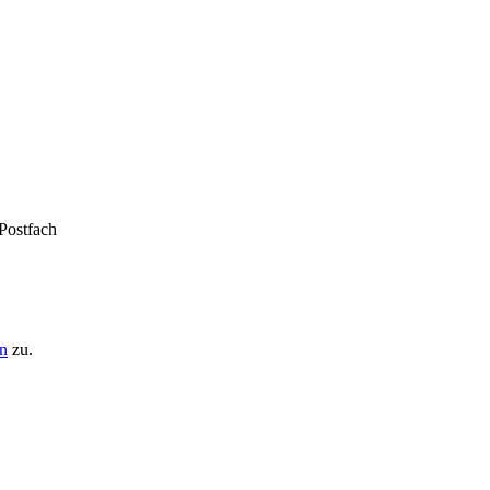
 Postfach
n
zu.