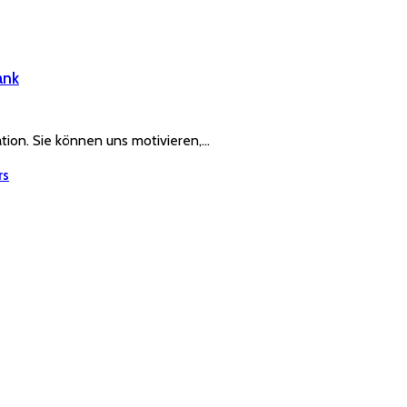
ank
ration. Sie können uns motivieren,…
rs