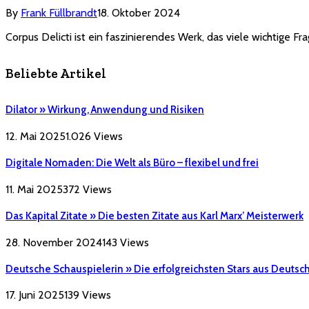
By
Frank Füllbrandt
18. Oktober 2024
Corpus Delicti ist ein faszinierendes Werk, das viele wichtige 
Beliebte Artikel
Dilator » Wirkung, Anwendung und Risiken
12. Mai 2025
1.026
Views
Digitale Nomaden: Die Welt als Büro – flexibel und frei
11. Mai 2025
372
Views
Das Kapital Zitate » Die besten Zitate aus Karl Marx’ Meisterwerk
28. November 2024
143
Views
Deutsche Schauspielerin » Die erfolgreichsten Stars aus Deutsc
17. Juni 2025
139
Views