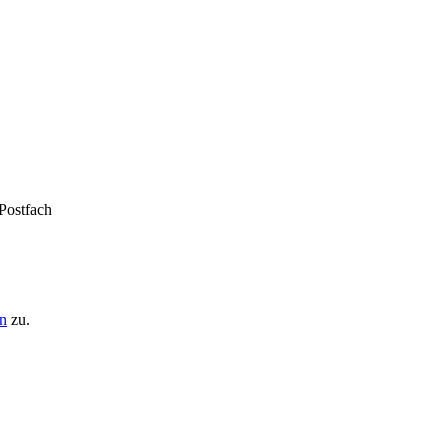
 Postfach
n
zu.