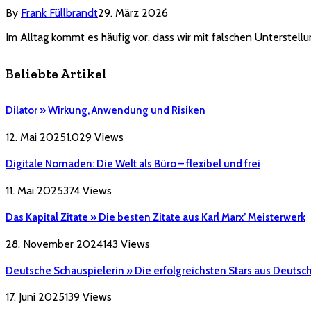
By
Frank Füllbrandt
29. März 2026
Im Alltag kommt es häufig vor, dass wir mit falschen Unterstel
Beliebte Artikel
Dilator » Wirkung, Anwendung und Risiken
12. Mai 2025
1.029
Views
Digitale Nomaden: Die Welt als Büro – flexibel und frei
11. Mai 2025
374
Views
Das Kapital Zitate » Die besten Zitate aus Karl Marx’ Meisterwerk
28. November 2024
143
Views
Deutsche Schauspielerin » Die erfolgreichsten Stars aus Deutsc
17. Juni 2025
139
Views