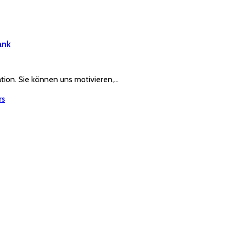
ank
ration. Sie können uns motivieren,…
rs