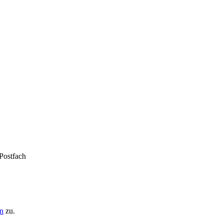
 Postfach
n
zu.