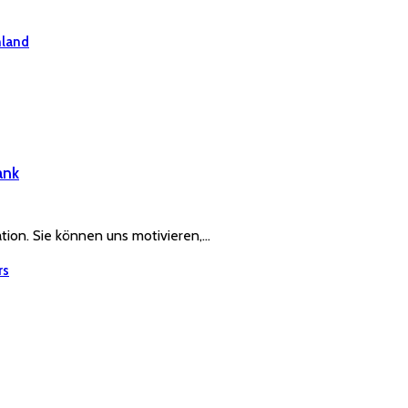
hland
ank
ration. Sie können uns motivieren,…
rs