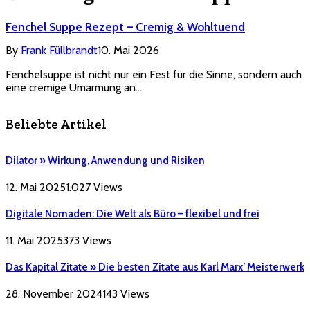
Fenchel Suppe Rezept – Cremig & Wohltuend
By
Frank Füllbrandt
10. Mai 2026
Fenchelsuppe ist nicht nur ein Fest für die Sinne, sondern auch
eine cremige Umarmung an…
Beliebte Artikel
Dilator » Wirkung, Anwendung und Risiken
12. Mai 2025
1.027
Views
Digitale Nomaden: Die Welt als Büro – flexibel und frei
11. Mai 2025
373
Views
Das Kapital Zitate » Die besten Zitate aus Karl Marx’ Meisterwerk
28. November 2024
143
Views