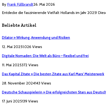
By
Frank Füllbrandt
26. Mai 2026
Entdecke die faszinierende Vielfalt Hollands im Jahr 2025! Di
Beliebte Artikel
Dilator » Wirkung, Anwendung und Risiken
12. Mai 2025
1.026
Views
Digitale Nomaden: Die Welt als Büro – flexibel und frei
11. Mai 2025
372
Views
Das Kapital Zitate » Die besten Zitate aus Karl Marx’ Meisterwerk
28. November 2024
143
Views
Deutsche Schauspielerin » Die erfolgreichsten Stars aus Deutsc
17. Juni 2025
139
Views