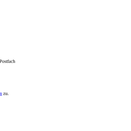
 Postfach
n
zu.