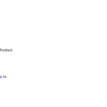
 Postfach
n
zu.