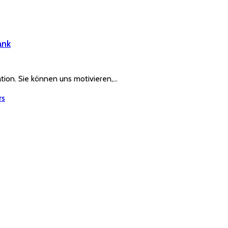
ank
ration. Sie können uns motivieren,…
rs