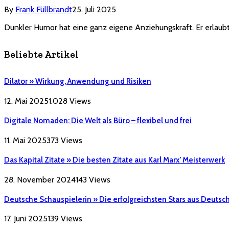
By
Frank Füllbrandt
25. Juli 2025
Dunkler Humor hat eine ganz eigene Anziehungskraft. Er erlau
Beliebte Artikel
Dilator » Wirkung, Anwendung und Risiken
12. Mai 2025
1.028
Views
Digitale Nomaden: Die Welt als Büro – flexibel und frei
11. Mai 2025
373
Views
Das Kapital Zitate » Die besten Zitate aus Karl Marx’ Meisterwerk
28. November 2024
143
Views
Deutsche Schauspielerin » Die erfolgreichsten Stars aus Deutsc
17. Juni 2025
139
Views