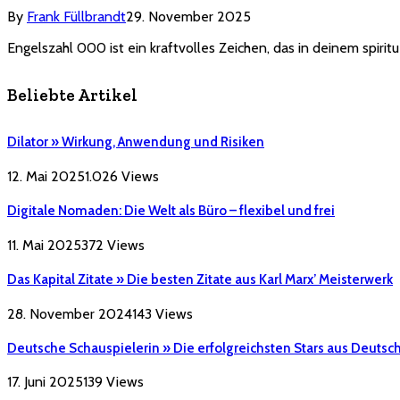
By
Frank Füllbrandt
29. November 2025
Engelszahl 000 ist ein kraftvolles Zeichen, das in deinem spiri
Beliebte Artikel
Dilator » Wirkung, Anwendung und Risiken
12. Mai 2025
1.026
Views
Digitale Nomaden: Die Welt als Büro – flexibel und frei
11. Mai 2025
372
Views
Das Kapital Zitate » Die besten Zitate aus Karl Marx’ Meisterwerk
28. November 2024
143
Views
Deutsche Schauspielerin » Die erfolgreichsten Stars aus Deutsc
17. Juni 2025
139
Views