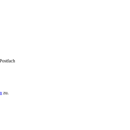
 Postfach
n
zu.