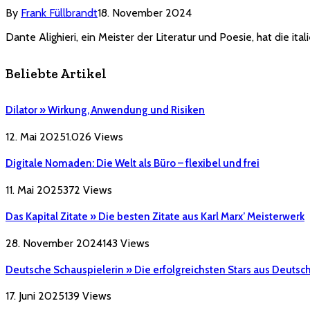
By
Frank Füllbrandt
18. November 2024
Dante Alighieri, ein Meister der Literatur und Poesie, hat die it
Beliebte Artikel
Dilator » Wirkung, Anwendung und Risiken
12. Mai 2025
1.026
Views
Digitale Nomaden: Die Welt als Büro – flexibel und frei
11. Mai 2025
372
Views
Das Kapital Zitate » Die besten Zitate aus Karl Marx’ Meisterwerk
28. November 2024
143
Views
Deutsche Schauspielerin » Die erfolgreichsten Stars aus Deutsc
17. Juni 2025
139
Views