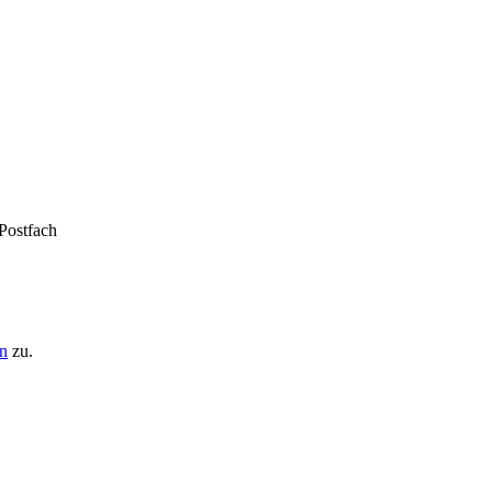
 Postfach
n
zu.