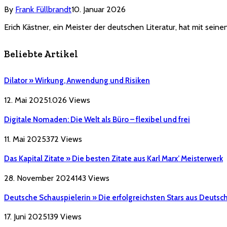
By
Frank Füllbrandt
10. Januar 2026
Erich Kästner, ein Meister der deutschen Literatur, hat mit sei
Beliebte Artikel
Dilator » Wirkung, Anwendung und Risiken
12. Mai 2025
1.026
Views
Digitale Nomaden: Die Welt als Büro – flexibel und frei
11. Mai 2025
372
Views
Das Kapital Zitate » Die besten Zitate aus Karl Marx’ Meisterwerk
28. November 2024
143
Views
Deutsche Schauspielerin » Die erfolgreichsten Stars aus Deutsc
17. Juni 2025
139
Views