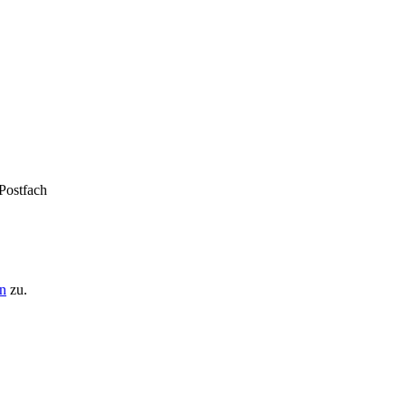
 Postfach
n
zu.