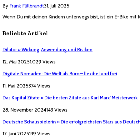
By
Frank Füllbrandt
31. Juli 2025
Wenn Du mit deinen Kindern unterwegs bist, ist ein E-Bike mit 
Beliebte Artikel
Dilator » Wirkung, Anwendung und Risiken
12. Mai 2025
1.029
Views
Digitale Nomaden: Die Welt als Büro – flexibel und frei
11. Mai 2025
374
Views
Das Kapital Zitate » Die besten Zitate aus Karl Marx’ Meisterwerk
28. November 2024
143
Views
Deutsche Schauspielerin » Die erfolgreichsten Stars aus Deutsc
17. Juni 2025
139
Views