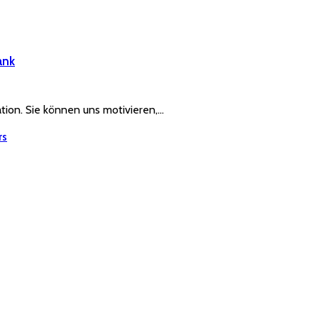
ank
ration. Sie können uns motivieren,…
rs