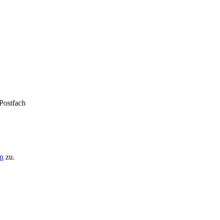
 Postfach
n
zu.