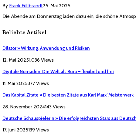
By
Frank Füllbrandt
25. Mai 2025
Die Abende am Donnerstag laden dazu ein, die schöne Atmo
Beliebte Artikel
Dilator » Wirkung, Anwendung und Risiken
12. Mai 2025
1.036
Views
Digitale Nomaden: Die Welt als Büro – flexibel und frei
11. Mai 2025
377
Views
Das Kapital Zitate » Die besten Zitate aus Karl Marx’ Meisterwerk
28. November 2024
143
Views
Deutsche Schauspielerin » Die erfolgreichsten Stars aus Deutsc
17. Juni 2025
139
Views