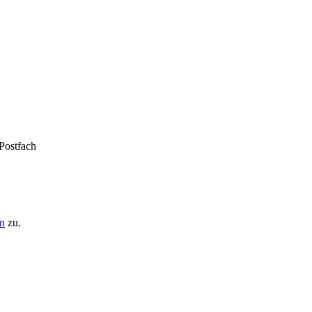
 Postfach
n
zu.