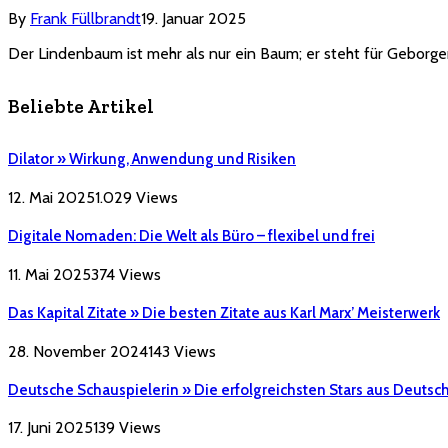
By
Frank Füllbrandt
19. Januar 2025
Der Lindenbaum ist mehr als nur ein Baum; er steht für Geborge
Beliebte Artikel
Dilator » Wirkung, Anwendung und Risiken
12. Mai 2025
1.029
Views
Digitale Nomaden: Die Welt als Büro – flexibel und frei
11. Mai 2025
374
Views
Das Kapital Zitate » Die besten Zitate aus Karl Marx’ Meisterwerk
28. November 2024
143
Views
Deutsche Schauspielerin » Die erfolgreichsten Stars aus Deutsc
17. Juni 2025
139
Views