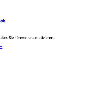
ank
ration. Sie können uns motivieren,…
rs