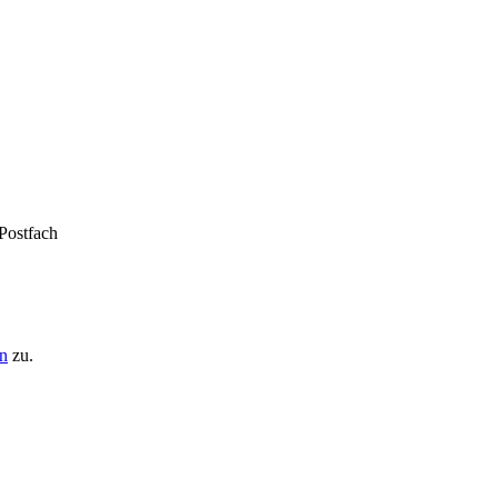
 Postfach
n
zu.