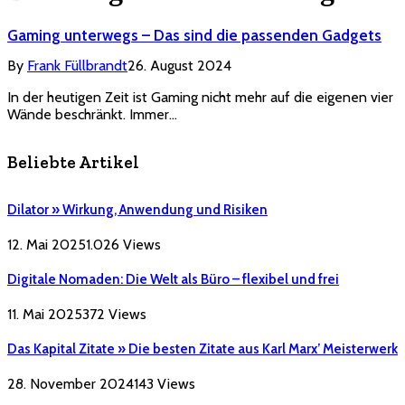
Gaming unterwegs – Das sind die passenden Gadgets
By
Frank Füllbrandt
26. August 2024
In der heutigen Zeit ist Gaming nicht mehr auf die eigenen vier
Wände beschränkt. Immer…
Beliebte Artikel
Dilator » Wirkung, Anwendung und Risiken
12. Mai 2025
1.026
Views
Digitale Nomaden: Die Welt als Büro – flexibel und frei
11. Mai 2025
372
Views
Das Kapital Zitate » Die besten Zitate aus Karl Marx’ Meisterwerk
28. November 2024
143
Views