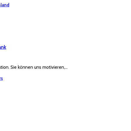
hland
ank
ration. Sie können uns motivieren,…
rs