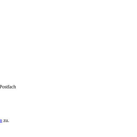
 Postfach
n
zu.