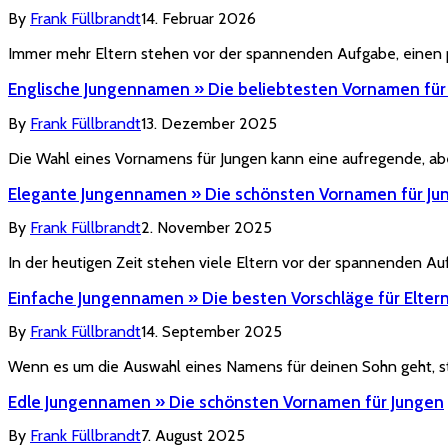
By
Frank Füllbrandt
14. Februar 2026
Immer mehr Eltern stehen vor der spannenden Aufgabe, einen
Englische Jungennamen » Die beliebtesten Vornamen für
By
Frank Füllbrandt
13. Dezember 2025
Die Wahl eines Vornamens für Jungen kann eine aufregende, aber
Elegante Jungennamen » Die schönsten Vornamen für Ju
By
Frank Füllbrandt
2. November 2025
In der heutigen Zeit stehen viele Eltern vor der spannenden A
Einfache Jungennamen » Die besten Vorschläge für Elter
By
Frank Füllbrandt
14. September 2025
Wenn es um die Auswahl eines Namens für deinen Sohn geht, st
Edle Jungennamen » Die schönsten Vornamen für Jungen
By
Frank Füllbrandt
7. August 2025