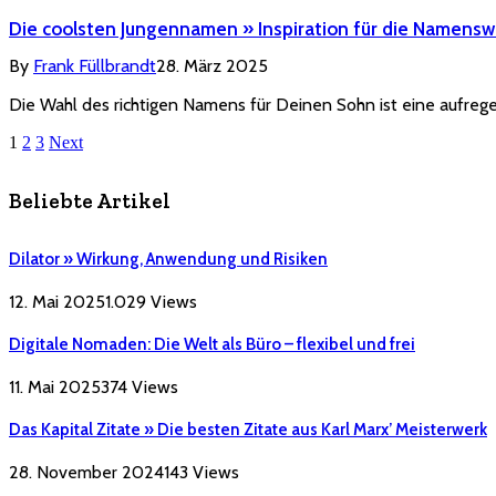
Die coolsten Jungennamen » Inspiration für die Namensw
By
Frank Füllbrandt
28. März 2025
Die Wahl des richtigen Namens für Deinen Sohn ist eine aufre
1
2
3
Next
Beliebte Artikel
Dilator » Wirkung, Anwendung und Risiken
12. Mai 2025
1.029
Views
Digitale Nomaden: Die Welt als Büro – flexibel und frei
11. Mai 2025
374
Views
Das Kapital Zitate » Die besten Zitate aus Karl Marx’ Meisterwerk
28. November 2024
143
Views