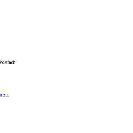
 Postfach
n
zu.