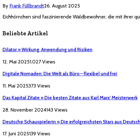
By
Frank Füllbrandt
26. August 2025
Eichhörnchen sind faszinierende Waldbewohner, die mit ihrer qui
Beliebte Artikel
Dilator » Wirkung, Anwendung und Risiken
12. Mai 2025
1.027
Views
Digitale Nomaden: Die Welt als Büro – flexibel und frei
11. Mai 2025
373
Views
Das Kapital Zitate » Die besten Zitate aus Karl Marx’ Meisterwerk
28. November 2024
143
Views
Deutsche Schauspielerin » Die erfolgreichsten Stars aus Deutsc
17. Juni 2025
139
Views