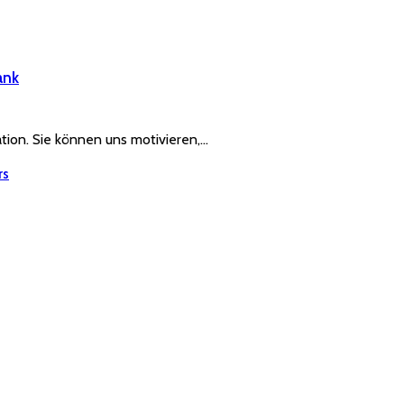
ank
ration. Sie können uns motivieren,…
rs