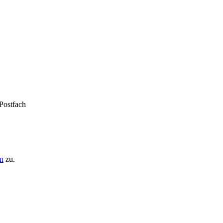
 Postfach
n
zu.