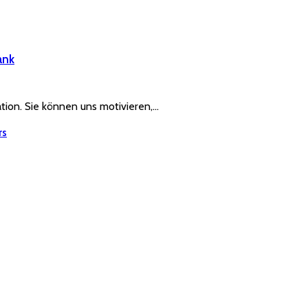
ank
ration. Sie können uns motivieren,…
rs