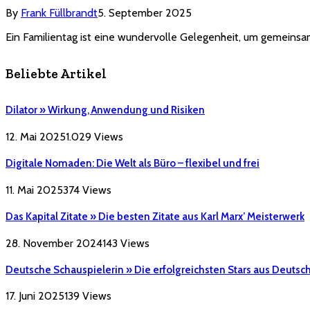
By
Frank Füllbrandt
5. September 2025
Ein Familientag ist eine wundervolle Gelegenheit, um gemeinsa
Beliebte Artikel
Dilator » Wirkung, Anwendung und Risiken
12. Mai 2025
1.029
Views
Digitale Nomaden: Die Welt als Büro – flexibel und frei
11. Mai 2025
374
Views
Das Kapital Zitate » Die besten Zitate aus Karl Marx’ Meisterwerk
28. November 2024
143
Views
Deutsche Schauspielerin » Die erfolgreichsten Stars aus Deutsc
17. Juni 2025
139
Views