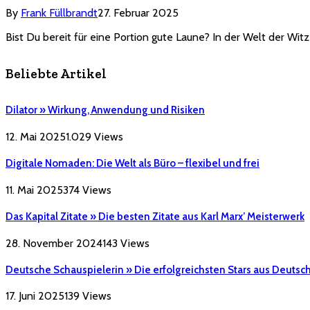
By
Frank Füllbrandt
27. Februar 2025
Bist Du bereit für eine Portion gute Laune? In der Welt der Witz
Beliebte Artikel
Dilator » Wirkung, Anwendung und Risiken
12. Mai 2025
1.029
Views
Digitale Nomaden: Die Welt als Büro – flexibel und frei
11. Mai 2025
374
Views
Das Kapital Zitate » Die besten Zitate aus Karl Marx’ Meisterwerk
28. November 2024
143
Views
Deutsche Schauspielerin » Die erfolgreichsten Stars aus Deutsc
17. Juni 2025
139
Views