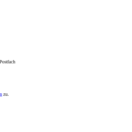
 Postfach
n
zu.