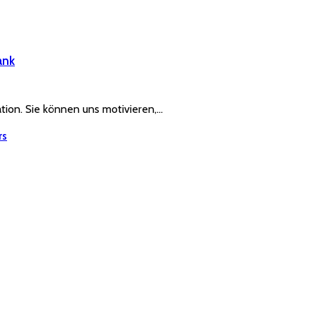
ank
ration. Sie können uns motivieren,…
rs