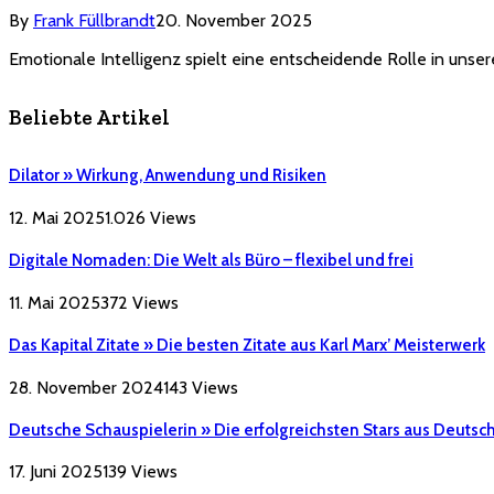
By
Frank Füllbrandt
20. November 2025
Emotionale Intelligenz spielt eine entscheidende Rolle in unser
Beliebte Artikel
Dilator » Wirkung, Anwendung und Risiken
12. Mai 2025
1.026
Views
Digitale Nomaden: Die Welt als Büro – flexibel und frei
11. Mai 2025
372
Views
Das Kapital Zitate » Die besten Zitate aus Karl Marx’ Meisterwerk
28. November 2024
143
Views
Deutsche Schauspielerin » Die erfolgreichsten Stars aus Deutsc
17. Juni 2025
139
Views