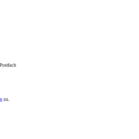
 Postfach
n
zu.