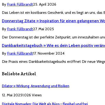
By
Frank Füllbrandt
25. April 2026
Das Leben ist ein kostbares Geschenk, und es liegt an uns, das
Donnerstag Zitate » Inspiration für einen gelungenen 
By
Frank Füllbrandt
27. Mai 2025
Der Donnerstag ist der perfekte Zeitpunkt, um innezuhalten 
Dankbarkeitstagebuch » Wie es dein Leben positiv verän
By
Frank Füllbrandt
17. November 2024
Die Praxis eines Dankbarkeitstagebuchs eröffnet Dir neue Wege
Beliebte Artikel
Dilator » Wirkung, Anwendung und Risiken
12. Mai 2025
1.026
Views
Digitale Nomaden: Die Welt als Büro – flexibel und frei