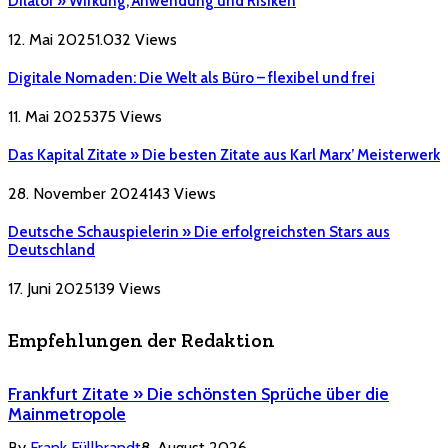
Dilator » Wirkung, Anwendung und Risiken
12. Mai 2025
1.032
Views
Digitale Nomaden: Die Welt als Büro – flexibel und frei
11. Mai 2025
375
Views
Das Kapital Zitate » Die besten Zitate aus Karl Marx’ Meisterwerk
28. November 2024
143
Views
Deutsche Schauspielerin » Die erfolgreichsten Stars aus
Deutschland
17. Juni 2025
139
Views
Empfehlungen der Redaktion
Frankfurt Zitate » Die schönsten Sprüche über die
Mainmetropole
By
Frank Füllbrandt
8. August 2026