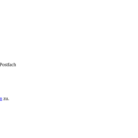
 Postfach
n
zu.