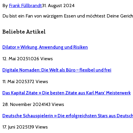
By
Frank Füllbrandt
31. August 2024
Du bist ein Fan von würzigem Essen und möchtest Deine Gerich
Beliebte Artikel
Dilator » Wirkung, Anwendung und Risiken
12. Mai 2025
1.026
Views
Digitale Nomaden: Die Welt als Büro – flexibel und frei
11. Mai 2025
372
Views
Das Kapital Zitate » Die besten Zitate aus Karl Marx’ Meisterwerk
28. November 2024
143
Views
Deutsche Schauspielerin » Die erfolgreichsten Stars aus Deutsc
17. Juni 2025
139
Views