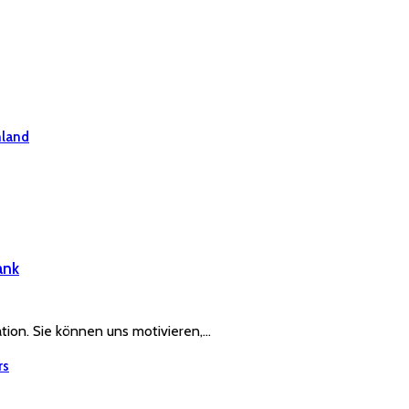
hland
ank
ration. Sie können uns motivieren,…
rs