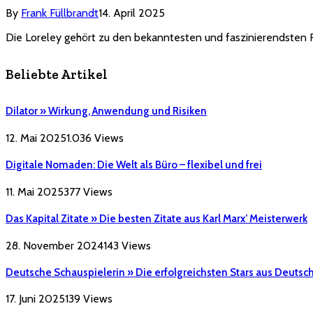
By
Frank Füllbrandt
14. April 2025
Die Loreley gehört zu den bekanntesten und faszinierendsten Fi
Beliebte Artikel
Dilator » Wirkung, Anwendung und Risiken
12. Mai 2025
1.036
Views
Digitale Nomaden: Die Welt als Büro – flexibel und frei
11. Mai 2025
377
Views
Das Kapital Zitate » Die besten Zitate aus Karl Marx’ Meisterwerk
28. November 2024
143
Views
Deutsche Schauspielerin » Die erfolgreichsten Stars aus Deutsc
17. Juni 2025
139
Views