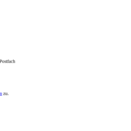
 Postfach
n
zu.