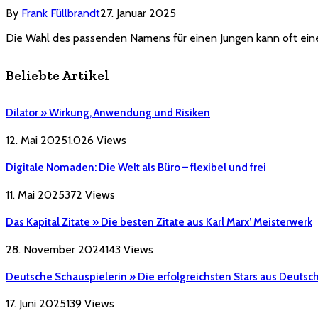
By
Frank Füllbrandt
27. Januar 2025
Die Wahl des passenden Namens für einen Jungen kann oft eine
Beliebte Artikel
Dilator » Wirkung, Anwendung und Risiken
12. Mai 2025
1.026
Views
Digitale Nomaden: Die Welt als Büro – flexibel und frei
11. Mai 2025
372
Views
Das Kapital Zitate » Die besten Zitate aus Karl Marx’ Meisterwerk
28. November 2024
143
Views
Deutsche Schauspielerin » Die erfolgreichsten Stars aus Deutsc
17. Juni 2025
139
Views