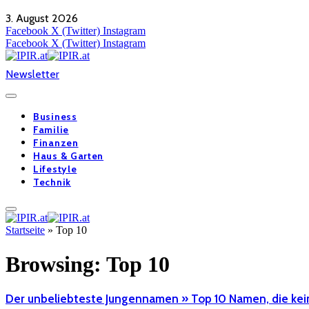
3. August 2026
Facebook
X (Twitter)
Instagram
Facebook
X (Twitter)
Instagram
Newsletter
Business
Familie
Finanzen
Haus & Garten
Lifestyle
Technik
Startseite
»
Top 10
Browsing:
Top 10
Der unbeliebteste Jungennamen » Top 10 Namen, die ke