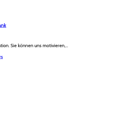
ank
ration. Sie können uns motivieren,…
rs