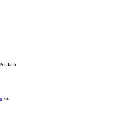
 Postfach
n
zu.