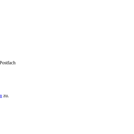
 Postfach
n
zu.