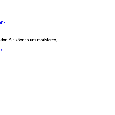
ank
ration. Sie können uns motivieren,…
rs