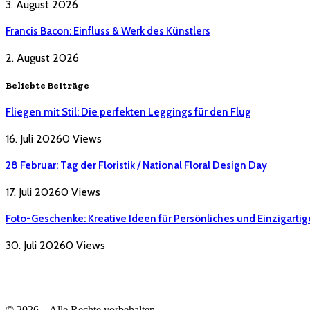
3. August 2026
Francis Bacon: Einfluss & Werk des Künstlers
2. August 2026
Beliebte Beiträge
Fliegen mit Stil: Die perfekten Leggings für den Flug
16. Juli 2026
0
Views
28 Februar: Tag der Floristik / National Floral Design Day
17. Juli 2026
0
Views
Foto-Geschenke: Kreative Ideen für Persönliches und Einzigartig
30. Juli 2026
0
Views
© 2026 – Alle Rechte vorbehalten.