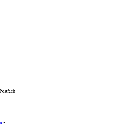
 Postfach
n
zu.