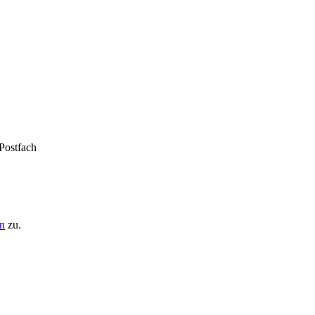
 Postfach
n
zu.