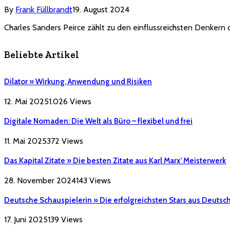
By
Frank Füllbrandt
19. August 2024
Charles Sanders Peirce zählt zu den einflussreichsten Denkern 
Beliebte Artikel
Dilator » Wirkung, Anwendung und Risiken
12. Mai 2025
1.026
Views
Digitale Nomaden: Die Welt als Büro – flexibel und frei
11. Mai 2025
372
Views
Das Kapital Zitate » Die besten Zitate aus Karl Marx’ Meisterwerk
28. November 2024
143
Views
Deutsche Schauspielerin » Die erfolgreichsten Stars aus Deutsc
17. Juni 2025
139
Views