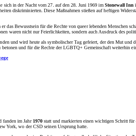
ie sich in der Nacht vom 27. auf den 28. Juni 1969 im
Stonewall Inn
i
heiten diskriminierten. Diese Maßnahmen stießen auf heftigen Widerst
das Bewusstsein für die Rechte von queer lebenden Menschen schärft
nen waren nicht nur Feierlichkeiten, sondern auch Ausdruck des polit
unden und wird heute als symbolischer Tag gefeiert, der den Mut und 
 zu betonen und für die Rechte der LGBTQ+ Gemeinschaft weiterhin ein
wege
nd fanden im Jahr
1970
statt und markierten einen wichtigen Schritt f
n New York, wo der CSD seinen Ursprung hatte.