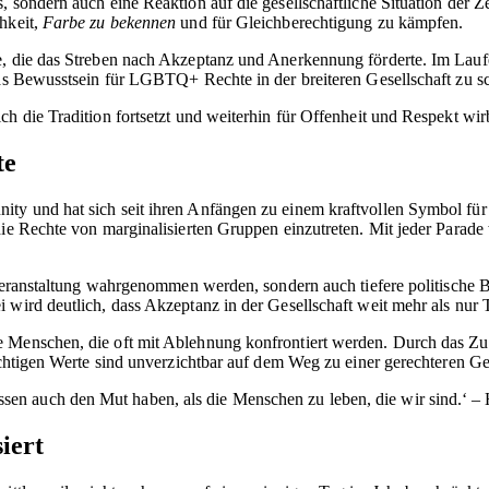
, sondern auch eine Reaktion auf die gesellschaftliche Situation der 
hkeit,
Farbe zu bekennen
und für Gleichberechtigung zu kämpfen.
e, die das Streben nach Akzeptanz und Anerkennung förderte. Im Lauf
 das Bewusstsein für LGBTQ+ Rechte in der breiteren Gesellschaft zu 
h die Tradition fortsetzt und weiterhin für Offenheit und Respekt wir
te
ty und hat sich seit ihren Anfängen zu einem kraftvollen Symbol für
die Rechte von marginalisierten Gruppen einzutreten. Mit jeder Parade
ßveranstaltung wahrgenommen werden, sondern auch tiefere politische B
 wird deutlich, dass Akzeptanz in der Gesellschaft weit mehr als nur 
ele Menschen, die oft mit Ablehnung konfrontiert werden. Durch d
chtigen Werte sind unverzichtbar auf dem Weg zu einer gerechteren Gese
üssen auch den Mut haben, als die Menschen zu leben, die wir sind.‘ 
iert