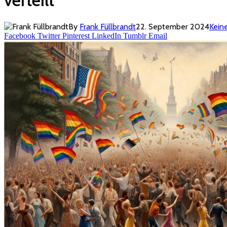
By
Frank Füllbrandt
22. September 2024
Kein
Facebook
Twitter
Pinterest
LinkedIn
Tumblr
Email