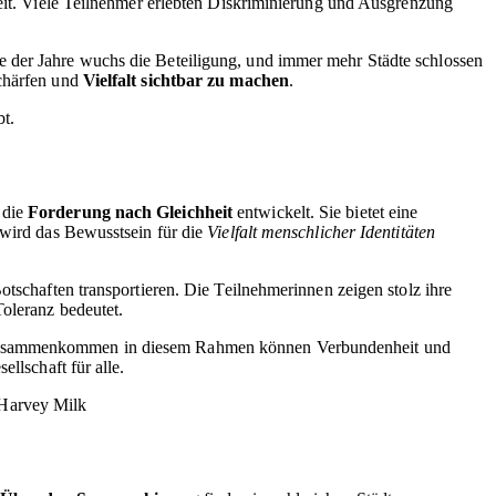
Zeit. Viele Teilnehmer erlebten Diskriminierung und Ausgrenzung
e der Jahre wuchs die Beteiligung, und immer mehr Städte schlossen
schärfen und
Vielfalt sichtbar zu machen
.
bt.
 die
Forderung nach Gleichheit
entwickelt. Sie bietet eine
 wird das Bewusstsein für die
Vielfalt menschlicher Identitäten
otschaften transportieren. Die Teilnehmerinnen zeigen stolz ihre
Toleranz bedeutet.
as Zusammenkommen in diesem Rahmen können Verbundenheit und
llschaft für alle.
– Harvey Milk