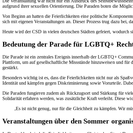
Die Veranstaltung war nicht nur ein Ausdruck des Selbstbewusstseins
aufgrund ihrer sexuellen Orientierung. Die Paraden boten die Möglic
Von Beginn an hatten die Feierlichkeiten eine politische Komponent
sich mit eigenen Veranstaltungen an. Dieser Prozess trug dazu bei,
Heute wird der CSD in vielen deutschen Städten gefeiert, wodurch sic
Bedeutung der Parade für LGBTQ+ Rech
Die Parade ist ein zentrales Ereignis innerhalb der LGBTQ+ Communi
Plattform, um auf gesellschaftliche Missstände hinzuweisen und für 
gestärkt.
Besonders wichtig ist es, dass die Feierlichkeiten nicht nur als Spa
Identität und kämpfen gegen Diskriminierung sowie Vorurteile. Dabei
Die Paraden fungieren zudem als Rückzugsort und Stärkung für vi
Solidarität erfahren werden, was zusätzliche Kraft verleiht. Diese wi
‚Es ist nicht genug, nur für die Gleichheit zu kämpfen. Wir m
Veranstaltungen über den Sommer organis