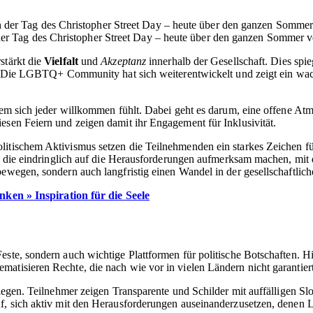
der Tag des Christopher Street Day – heute über den ganzen Sommer ve
stärkt die
Vielfalt
und
Akzeptanz
innerhalb der Gesellschaft. Dies spi
en. Die LGBTQ+ Community hat sich weiterentwickelt und zeigt ein wac
 dem sich jeder willkommen fühlt. Dabei geht es darum, eine offene At
esen Feiern und zeigen damit ihr Engagement für Inklusivität.
itischem Aktivismus setzen die Teilnehmenden ein starkes Zeichen für
en, die eindringlich auf die Herausforderungen aufmerksam machen, mit
 bewegen, sondern auch langfristig einen Wandel in der gesellschaftl
ken » Inspiration für die Seele
Feste, sondern auch wichtige Plattformen für politische Botschaften
atisieren Rechte, die nach wie vor in vielen Ländern nicht garantiert
liegen. Teilnehmer zeigen Transparente und Schilder mit auffälligen S
auf, sich aktiv mit den Herausforderungen auseinanderzusetzen, den