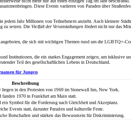
mittlerweile nicht mehr nur auf einen einzigen Tag im Jahr beschränkt
sammenbringen. Diese Events variieren von Paraden über Straßenfeste 
ie in jedem Jahr Millionen von Teilnehmern anzieht. Auch kleinere Städ
g zu setzen. Die
Vielfalt der Veranstaltungen
fördert nicht nur das Mi
 angeboten, die sich mit wichtigen Themen rund um die LGBTQ+-Co
 und Institutionen, die ein starkes Engagement zeigen, um inklusive u
edeutender Teil des gesellschaftlichen Lebens in Deutschland.
ornamen für Jungen
Beschreibung
y liegen in den Protesten von 1969 im Stonewall Inn, New York.
 fanden 1970 in Frankfurt am Main statt.
und ein Symbol für die Forderung nach Gleichheit und Akzeptanz.
he Events statt, darunter Paraden und kulturelle Feste.
tische Botschaften und stärken das Bewusstsein für Diskriminierung.