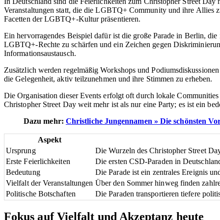
In Deutschland sind die Feierlichkeiten zum Christopher Street Day 
Veranstaltungen statt, die die LGBTQ+ Community und ihre Allies zu
Facetten der LGBTQ+-Kultur präsentieren.
Ein hervorragendes Beispiel dafür ist die große Parade in Berlin, d
LGBTQ+-Rechte zu schärfen und ein Zeichen gegen Diskriminierun
Informationsaustausch.
Zusätzlich werden regelmäßig Workshops und Podiumsdiskussionen
die Gelegenheit, aktiv teilzunehmen und ihre Stimmen zu erheben.
Die Organisation dieser Events erfolgt oft durch lokale Communities
Christopher Street Day weit mehr ist als nur eine Party; es ist ein b
Dazu mehr:
Christliche Jungennamen » Die schönsten V
Aspekt
Ursprung
Die Wurzeln des Christopher Street Da
Erste Feierlichkeiten
Die ersten CSD-Paraden in Deutschland
Bedeutung
Die Parade ist ein zentrales Ereignis 
Vielfalt der Veranstaltungen
Über den Sommer hinweg finden zahlreic
Politische Botschaften
Die Paraden transportieren tiefere poli
Fokus auf Vielfalt und Akzeptanz heute