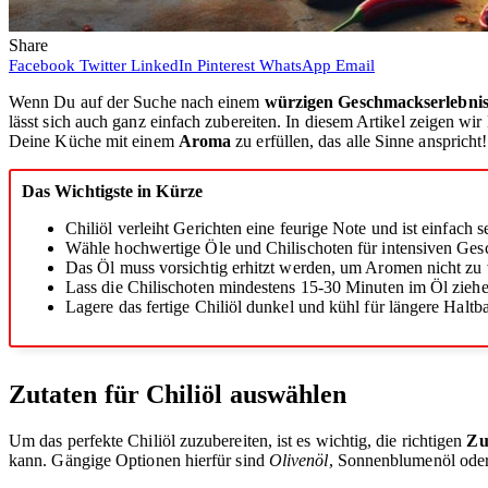
Share
Facebook
Twitter
LinkedIn
Pinterest
WhatsApp
Email
Wenn Du auf der Suche nach einem
würzigen Geschmackserlebni
lässt sich auch ganz einfach zubereiten. In diesem Artikel zeigen wi
Deine Küche mit einem
Aroma
zu erfüllen, das alle Sinne anspricht!
Das Wichtigste in Kürze
Chiliöl verleiht Gerichten eine feurige Note und ist einfach se
Wähle hochwertige Öle und Chilischoten für intensiven Ge
Das Öl muss vorsichtig erhitzt werden, um Aromen nicht zu v
Lass die Chilischoten mindestens 15-30 Minuten im Öl ziehe
Lagere das fertige Chiliöl dunkel und kühl für längere Haltba
Zutaten für Chiliöl auswählen
Um das perfekte Chiliöl zuzubereiten, ist es wichtig, die richtigen
Zu
kann. Gängige Optionen hierfür sind
Olivenöl
, Sonnenblumenöl oder