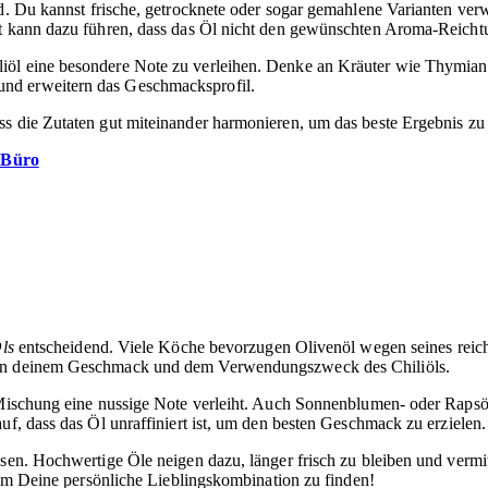
. Du kannst frische, getrocknete oder sogar gemahlene Varianten verw
ät kann dazu führen, dass das Öl nicht den gewünschten Aroma-Reichtu
liöl eine besondere Note zu verleihen. Denke an Kräuter wie Thymi
und erweitern das Geschmacksprofil.
s die Zutaten gut miteinander harmonieren, um das beste Ergebnis zu 
s Büro
ls
entscheidend. Viele Köche bevorzugen Olivenöl wegen seines reich
 von deinem Geschmack und dem Verwendungszweck des Chiliöls.
Mischung eine nussige Note verleiht. Auch Sonnenblumen- oder Rapsöl
uf, dass das Öl unraffiniert ist, um den besten Geschmack zu erzielen.
ssen. Hochwertige Öle neigen dazu, länger frisch zu bleiben und vermi
, um Deine persönliche Lieblingskombination zu finden!