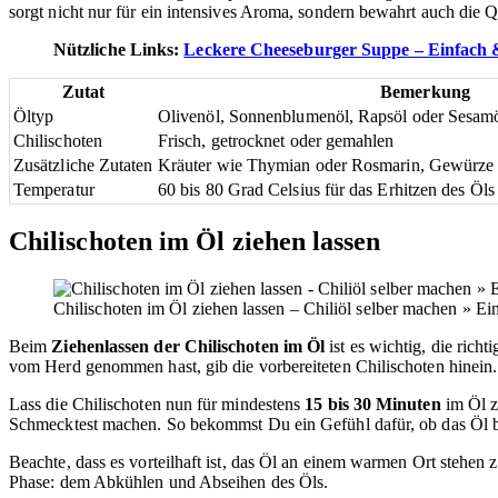
sorgt nicht nur für ein intensives Aroma, sondern bewahrt auch die Qu
Nützliche Links:
Leckere Cheeseburger Suppe – Einfach &
Zutat
Bemerkung
Öltyp
Olivenöl, Sonnenblumenöl, Rapsöl oder Sesam
Chilischoten
Frisch, getrocknet oder gemahlen
Zusätzliche Zutaten
Kräuter wie Thymian oder Rosmarin, Gewürze 
Temperatur
60 bis 80 Grad Celsius für das Erhitzen des Öls
Chilischoten im Öl ziehen lassen
Chilischoten im Öl ziehen lassen – Chiliöl selber machen » Ei
Beim
Ziehenlassen der Chilischoten im Öl
ist es wichtig, die ric
vom Herd genommen hast, gib die vorbereiteten Chilischoten hinein. 
Lass die Chilischoten nun für mindestens
15 bis 30 Minuten
im Öl z
Schmecktest machen. So bekommst Du ein Gefühl dafür, ob das Öl be
Beachte, dass es vorteilhaft ist, das Öl an einem warmen Ort stehen
Phase: dem Abkühlen und Abseihen des Öls.