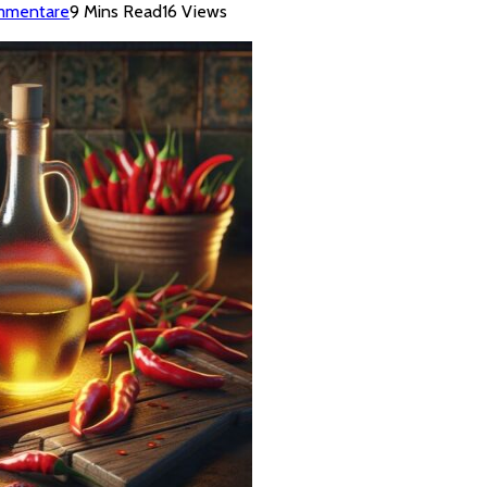
mmentare
9 Mins Read
16
Views