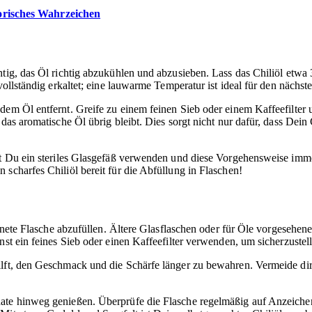
torisches Wahrzeichen
htig, das Öl richtig abzukühlen und abzusieben. Lass das Chiliöl etw
ollständig erkaltet; eine lauwarme Temperatur ist ideal für den nächste
em Öl entfernt. Greife zu einem feinen Sieb oder einem Kaffeefilter un
das aromatische Öl übrig bleibt. Dies sorgt nicht nur dafür, dass Dein
est Du ein steriles Glasgefäß verwenden und diese Vorgehensweise imm
scharfes Chiliöl bereit für die Abfüllung in Flaschen!
ignete Flasche abzufüllen. Ältere Glasflaschen oder für Öle vorgesehene
nst ein feines Sieb oder einen Kaffeefilter verwenden, um sicherzustell
hilft, den Geschmack und die Schärfe länger zu bewahren. Vermeide d
ate hinweg genießen. Überprüfe die Flasche regelmäßig auf Anzeiche