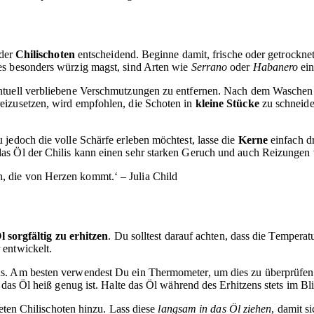
 der
Chilischoten
entscheidend. Beginne damit, frische oder getrockne
es besonders würzig magst, sind Arten wie
Serrano
oder
Habanero
ein
ntuell verbliebene Verschmutzungen zu entfernen. Nach dem Waschen s
eizusetzen, wird empfohlen, die Schoten in
kleine Stücke
zu schneide
jedoch die volle Schärfe erleben möchtest, lasse die
Kerne
einfach dr
s Öl der Chilis kann einen sehr starken Geruch und auch Reizungen v
in, die von Herzen kommt.‘ – Julia Child
l sorgfältig zu erhitzen
. Du solltest darauf achten, dass die Tempera
 entwickelt.
s. Am besten verwendest Du ein Thermometer, um dies zu überprüfen. 
das Öl heiß genug ist. Halte das Öl während des Erhitzens stets im Bli
teten Chilischoten hinzu. Lass diese
langsam in das Öl ziehen
, damit s