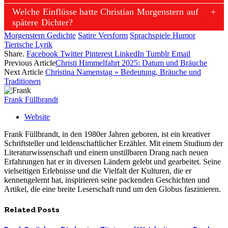
Welche Einflüsse hatte Christian Morgenstern auf
spätere Dichter?
Morgenstern Gedichte
Satire Versform
Sprachspiele Humor
Tierische Lyrik
Share.
Facebook
Twitter
Pinterest
LinkedIn
Tumblr
Email
Previous Article
Christi Himmelfahrt 2025: Datum und Bräuche
Next Article
Christina Namenstag » Bedeutung, Bräuche und
Traditionen
Frank Füllbrandt
Website
Frank Füllbrandt, in den 1980er Jahren geboren, ist ein kreativer
Schriftsteller und leidenschaftlicher Erzähler. Mit einem Studium der
Literaturwissenschaft und einem unstillbaren Drang nach neuen
Erfahrungen hat er in diversen Ländern gelebt und gearbeitet. Seine
vielseitigen Erlebnisse und die Vielfalt der Kulturen, die er
kennengelernt hat, inspirieren seine packenden Geschichten und
Artikel, die eine breite Leserschaft rund um den Globus faszinieren.
Related
Posts