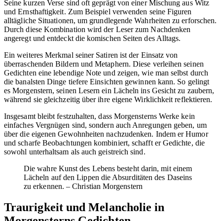
Seine kurzen Verse sind oft geprägt von einer Mischung aus Witz
und Ernsthaftigkeit. Zum Beispiel verwenden seine Figuren
alltägliche Situationen, um grundlegende Wahrheiten zu erforschen.
Durch diese Kombination wird der Leser zum Nachdenken
angeregt und entdeckt die komischen Seiten des Alltags.
Ein weiteres Merkmal seiner Satiren ist der Einsatz von
überraschenden Bildern und Metaphern. Diese verleihen seinen
Gedichten eine lebendige Note und zeigen, wie man selbst durch
die banalsten Dinge tiefere Einsichten gewinnen kann. So gelingt
es Morgenstern, seinen Lesern ein Lächeln ins Gesicht zu zaubern,
während sie gleichzeitig über ihre eigene Wirklichkeit reflektieren.
Insgesamt bleibt festzuhalten, dass Morgensterns Werke kein
einfaches Vergnügen sind, sondern auch Anregungen geben, um
über die eigenen Gewohnheiten nachzudenken. Indem er Humor
und scharfe Beobachtungen kombiniert, schafft er Gedichte, die
sowohl unterhaltsam als auch geistreich sind.
Die wahre Kunst des Lebens besteht darin, mit einem
Lächeln auf den Lippen die Absurditäten des Daseins
zu erkennen. – Christian Morgenstern
Traurigkeit und Melancholie in
Morgensterns Gedichten