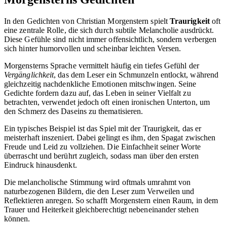
In den Gedichten von Christian Morgenstern spielt
Traurigkeit
oft
eine zentrale Rolle, die sich durch subtile Melancholie ausdrückt.
Diese Gefühle sind nicht immer offensichtlich, sondern verbergen
sich hinter humorvollen und scheinbar leichten Versen.
Morgensterns Sprache vermittelt häufig ein tiefes Gefühl der
Vergänglichkeit
, das dem Leser ein Schmunzeln entlockt, während
gleichzeitig nachdenkliche Emotionen mitschwingen. Seine
Gedichte fordern dazu auf, das Leben in seiner Vielfalt zu
betrachten, verwendet jedoch oft einen ironischen Unterton, um
den Schmerz des Daseins zu thematisieren.
Ein typisches Beispiel ist das Spiel mit der Traurigkeit, das er
meisterhaft inszeniert. Dabei gelingt es ihm, den Spagat zwischen
Freude und Leid zu vollziehen. Die Einfachheit seiner Worte
überrascht und berührt zugleich, sodass man über den ersten
Eindruck hinausdenkt.
Die melancholische Stimmung wird oftmals umrahmt von
naturbezogenen Bildern, die den Leser zum Verweilen und
Reflektieren anregen. So schafft Morgenstern einen Raum, in dem
Trauer und Heiterkeit gleichberechtigt nebeneinander stehen
können.