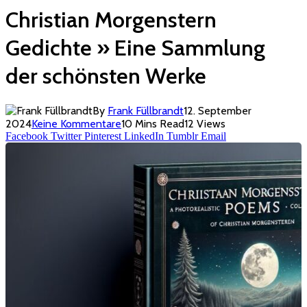
Christian Morgenstern
Gedichte » Eine Sammlung
der schönsten Werke
By
Frank Füllbrandt
12. September
2024
Keine Kommentare
10 Mins Read
12
Views
Facebook
Twitter
Pinterest
LinkedIn
Tumblr
Email