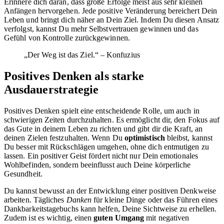
Erinnere dich daran, dass große Erfolge meist aus sehr kleinen
Anfängen hervorgehen. Jede positive Veränderung bereichert Dein
Leben und bringt dich näher an Dein Ziel. Indem Du diesen Ansatz
verfolgst, kannst Du mehr Selbstvertrauen gewinnen und das
Gefühl von Kontrolle zurückgewinnen.
„Der Weg ist das Ziel.“ – Konfuzius
Positives Denken als starke
Ausdauerstrategie
Positives Denken spielt eine entscheidende Rolle, um auch in
schwierigen Zeiten durchzuhalten. Es ermöglicht dir, den Fokus auf
das Gute in deinem Leben zu richten und gibt dir die Kraft, an
deinen Zielen festzuhalten. Wenn Du
optimistisch
bleibst, kannst
Du besser mit Rückschlägen umgehen, ohne dich entmutigen zu
lassen. Ein positiver Geist fördert nicht nur Dein emotionales
Wohlbefinden, sondern beeinflusst auch Deine körperliche
Gesundheit.
Du kannst bewusst an der Entwicklung einer positiven Denkweise
arbeiten. Tägliches
Danken
für kleine Dinge oder das Führen eines
Dankbarkeitstagebuchs kann helfen, Deine Sichtweise zu erhellen.
Zudem ist es wichtig, einen
guten Umgang
mit negativen