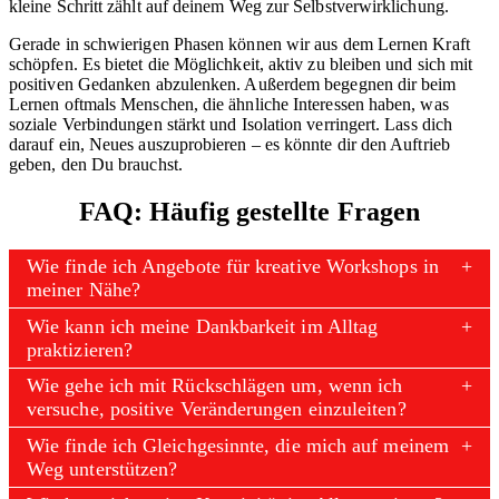
kleine Schritt zählt auf deinem Weg zur Selbstverwirklichung.
Gerade in schwierigen Phasen können wir aus dem Lernen Kraft
schöpfen. Es bietet die Möglichkeit, aktiv zu bleiben und sich mit
positiven Gedanken abzulenken. Außerdem begegnen dir beim
Lernen oftmals Menschen, die ähnliche Interessen haben, was
soziale Verbindungen stärkt und Isolation verringert. Lass dich
darauf ein, Neues auszuprobieren – es könnte dir den Auftrieb
geben, den Du brauchst.
FAQ: Häufig gestellte Fragen
Wie finde ich Angebote für kreative Workshops in
meiner Nähe?
Wie kann ich meine Dankbarkeit im Alltag
praktizieren?
Wie gehe ich mit Rückschlägen um, wenn ich
versuche, positive Veränderungen einzuleiten?
Wie finde ich Gleichgesinnte, die mich auf meinem
Weg unterstützen?