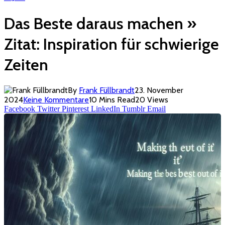
Das Beste daraus machen »
Zitat: Inspiration für schwierige
Zeiten
By
Frank Füllbrandt
23. November
2024
Keine Kommentare
10 Mins Read
20
Views
Facebook
Twitter
Pinterest
LinkedIn
Tumblr
Email