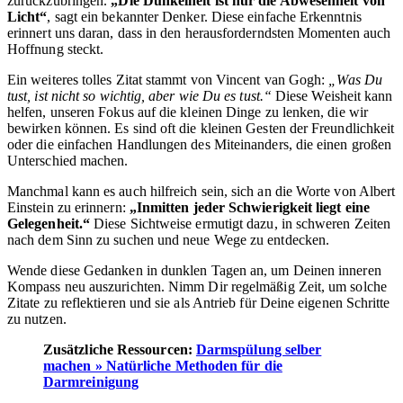
zurückzubringen.
„Die Dunkelheit ist nur die Abwesenheit von
Licht“
, sagt ein bekannter Denker. Diese einfache Erkenntnis
erinnert uns daran, dass in den herausforderndsten Momenten auch
Hoffnung steckt.
Ein weiteres tolles Zitat stammt von Vincent van Gogh:
„Was Du
tust, ist nicht so wichtig, aber wie Du es tust.“
Diese Weisheit kann
helfen, unseren Fokus auf die kleinen Dinge zu lenken, die wir
bewirken können. Es sind oft die kleinen Gesten der Freundlichkeit
oder die einfachen Handlungen des Miteinanders, die einen großen
Unterschied machen.
Manchmal kann es auch hilfreich sein, sich an die Worte von Albert
Einstein zu erinnern:
„Inmitten jeder Schwierigkeit liegt eine
Gelegenheit.“
Diese Sichtweise ermutigt dazu, in schweren Zeiten
nach dem Sinn zu suchen und neue Wege zu entdecken.
Wende diese Gedanken in dunklen Tagen an, um Deinen inneren
Kompass neu auszurichten. Nimm Dir regelmäßig Zeit, um solche
Zitate zu reflektieren und sie als Antrieb für Deine eigenen Schritte
zu nutzen.
Zusätzliche Ressourcen:
Darmspülung selber
machen » Natürliche Methoden für die
Darmreinigung