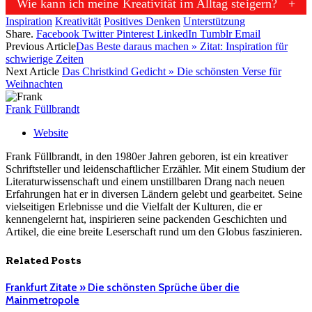
Wie kann ich meine Kreativität im Alltag steigern?
Inspiration
Kreativität
Positives Denken
Unterstützung
Share.
Facebook
Twitter
Pinterest
LinkedIn
Tumblr
Email
Previous Article
Das Beste daraus machen » Zitat: Inspiration für
schwierige Zeiten
Next Article
Das Christkind Gedicht » Die schönsten Verse für
Weihnachten
Frank Füllbrandt
Website
Frank Füllbrandt, in den 1980er Jahren geboren, ist ein kreativer
Schriftsteller und leidenschaftlicher Erzähler. Mit einem Studium der
Literaturwissenschaft und einem unstillbaren Drang nach neuen
Erfahrungen hat er in diversen Ländern gelebt und gearbeitet. Seine
vielseitigen Erlebnisse und die Vielfalt der Kulturen, die er
kennengelernt hat, inspirieren seine packenden Geschichten und
Artikel, die eine breite Leserschaft rund um den Globus faszinieren.
Related
Posts
Frankfurt Zitate » Die schönsten Sprüche über die
Mainmetropole