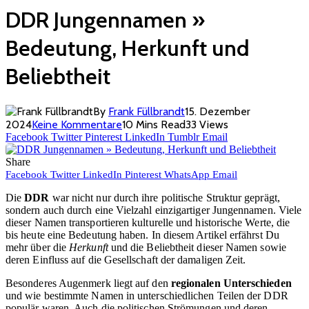
DDR Jungennamen »
Bedeutung, Herkunft und
Beliebtheit
By
Frank Füllbrandt
15. Dezember
2024
Keine Kommentare
10 Mins Read
33
Views
Facebook
Twitter
Pinterest
LinkedIn
Tumblr
Email
Share
Facebook
Twitter
LinkedIn
Pinterest
WhatsApp
Email
Die
DDR
war nicht nur durch ihre politische Struktur geprägt,
sondern auch durch eine Vielzahl einzigartiger Jungennamen. Viele
dieser Namen transportieren kulturelle und historische Werte, die
bis heute eine Bedeutung haben. In diesem Artikel erfährst Du
mehr über die
Herkunft
und die Beliebtheit dieser Namen sowie
deren Einfluss auf die Gesellschaft der damaligen Zeit.
Besonderes Augenmerk liegt auf den
regionalen Unterschieden
und wie bestimmte Namen in unterschiedlichen Teilen der DDR
populär waren. Auch die politischen Strömungen und deren