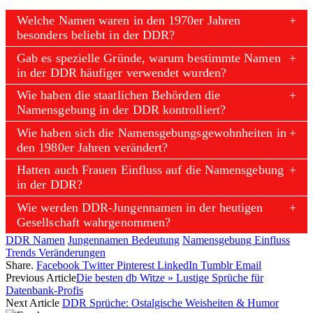
Welche Namen waren in den 1970er Jahren
besonders beliebt in der DDR?
Gab es spezielle Gründe, warum bestimmte Namen
in der DDR häufiger verwendet wurden?
Wie haben die staatlichen Behörden die
Namensgebung in der DDR kontrolliert?
Wie haben sich die Namensgebungsgewohnheiten in
den 1980er Jahren verändert?
Hatten auch Frauen Einfluss auf die Namensgebung
in der DDR?
Wie werden DDR-Jungennamen in der heutigen
Gesellschaft wahrgenommen?
DDR Namen
Jungennamen Bedeutung
Namensgebung Einfluss
Trends Veränderungen
Share.
Facebook
Twitter
Pinterest
LinkedIn
Tumblr
Email
Previous Article
Die besten db Witze » Lustige Sprüche für
Datenbank-Profis
Next Article
DDR Sprüche: Ostalgische Weisheiten & Humor