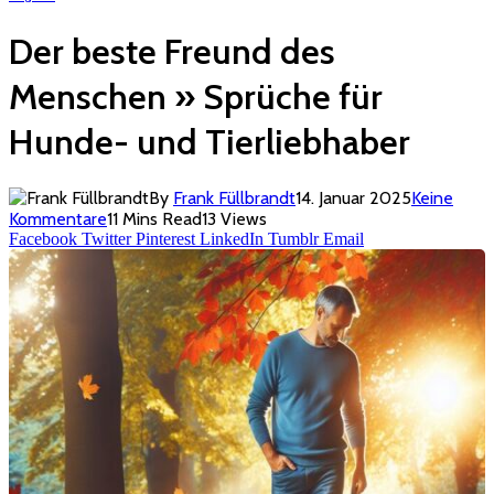
Der beste Freund des
Menschen » Sprüche für
Hunde- und Tierliebhaber
By
Frank Füllbrandt
14. Januar 2025
Keine
Kommentare
11 Mins Read
13
Views
Facebook
Twitter
Pinterest
LinkedIn
Tumblr
Email