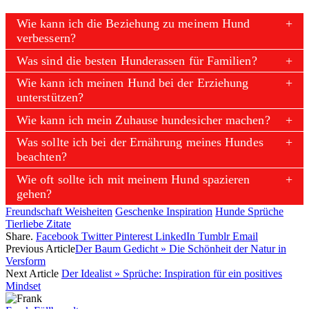
Wie kann ich die Beziehung zu meinem Hund
verbessern?
Was sind die besten Hunderassen für Familien?
Wie kann ich meinen Hund bei der Erziehung
unterstützen?
Wie kann ich mein Zuhause hundesicher machen?
Was sollte ich bei der Ernährung meines Hundes
beachten?
Wie oft sollte ich mit meinem Hund spazieren
gehen?
Freundschaft Weisheiten
Geschenke Inspiration
Hunde Sprüche
Tierliebe Zitate
Share.
Facebook
Twitter
Pinterest
LinkedIn
Tumblr
Email
Previous Article
Der Baum Gedicht » Die Schönheit der Natur in
Versform
Next Article
Der Idealist » Sprüche: Inspiration für ein positives
Mindset