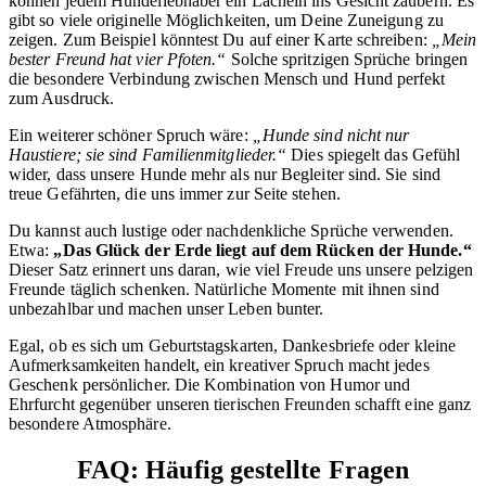
können jedem Hundeliebhaber ein Lächeln ins Gesicht zaubern. Es
gibt so viele originelle Möglichkeiten, um Deine Zuneigung zu
zeigen. Zum Beispiel könntest Du auf einer Karte schreiben:
„Mein
bester Freund hat vier Pfoten.“
Solche spritzigen Sprüche bringen
die besondere Verbindung zwischen Mensch und Hund perfekt
zum Ausdruck.
Ein weiterer schöner Spruch wäre:
„Hunde sind nicht nur
Haustiere; sie sind Familienmitglieder.“
Dies spiegelt das Gefühl
wider, dass unsere Hunde mehr als nur Begleiter sind. Sie sind
treue Gefährten, die uns immer zur Seite stehen.
Du kannst auch lustige oder nachdenkliche Sprüche verwenden.
Etwa:
„Das Glück der Erde liegt auf dem Rücken der Hunde.“
Dieser Satz erinnert uns daran, wie viel Freude uns unsere pelzigen
Freunde täglich schenken. Natürliche Momente mit ihnen sind
unbezahlbar und machen unser Leben bunter.
Egal, ob es sich um Geburtstagskarten, Dankesbriefe oder kleine
Aufmerksamkeiten handelt, ein kreativer Spruch macht jedes
Geschenk persönlicher. Die Kombination von Humor und
Ehrfurcht gegenüber unseren tierischen Freunden schafft eine ganz
besondere Atmosphäre.
FAQ: Häufig gestellte Fragen