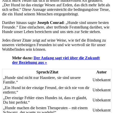
Auch
Mark Twain
hat sich in seiner humorvollen Art geäußert:
„Der Hund ist das einzige Wesen auf Erden, das dich mehr liebt als
sich selbst.“ Diese Aussage unterstreicht die bedingungslose Treue,
die ein Hund seinem Menschen entgegenbringt.
Darüber hinaus sagte
Joseph Conrad
: „Hunde sind unsere besten
Freunde.“ Eine einfachere, aber treffende Feststellung darüber, wie
Hunde unser Leben bereichern und uns stets zur Seite stehen.
Jedes dieser Zitate zeigt auf seine Weise, wie tief die Bindung zu
unseren vierbeinigen Freunden ist und wie wertvoll sie für unser
Wohlbefinden sein können.
Mehr dazu:
Der Anfang sagt viel über die Zukunft
der Beziehung aus »
Spruch/Zitat
Autor
„Hunde sind nicht nur Haustiere, sie sind unsere
Unbekannt
Familie.“
„Ein Hund ist der einzige Freund, der sich nie von dir
Unbekannt
entfernt.“
„Der einzige Fehler eines Hundes ist, dass er glaubt,
Unbekannt
Du bist perfekt.“
„Hunde machen die besten Therapeuten – mit einem
Unbekannt
Schwanz, der wagte zu wedeln!“